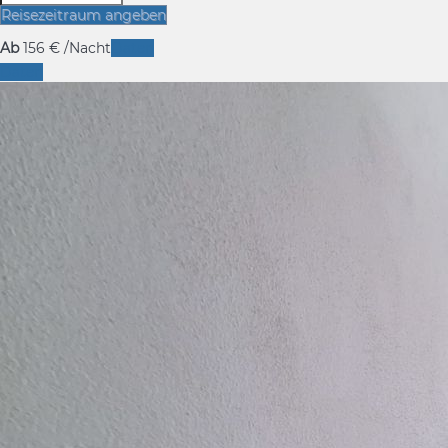
Reisezeitraum angeben
Ab
156
€
/Nacht
Daten
Daten