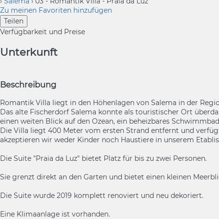
›
Salema
› 03 - Romantik Villa - Praia da Luz
Zu meinen Favoriten hinzufügen
Teilen
Verfügbarkeit und Preise
Unterkunft
Beschreibung
Romantik Villa liegt in den Höhenlagen von Salema in der Regio
Das alte Fischerdorf Salema konnte als touristischer Ort über
einen weiten Blick auf den Ozean, ein beheizbares Schwimmba
Die Villa liegt 400 Meter vom ersten Strand entfernt und verf
akzeptieren wir weder Kinder noch Haustiere in unserem Etabli
Die Suite "Praia da Luz" bietet Platz für bis zu zwei Personen.
Sie grenzt direkt an den Garten und bietet einen kleinen Meerbli
Die Suite wurde 2019 komplett renoviert und neu dekoriert.
Eine Klimaanlage ist vorhanden.