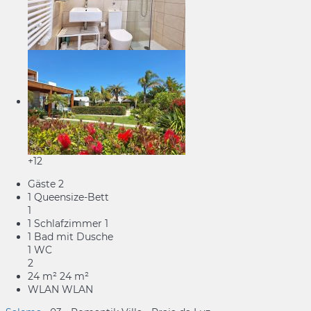
+12
Gäste
2
1 Queensize-Bett
1
1 Schlafzimmer
1
1 Bad mit Dusche
1 WC
2
24 m²
24 m²
WLAN
WLAN