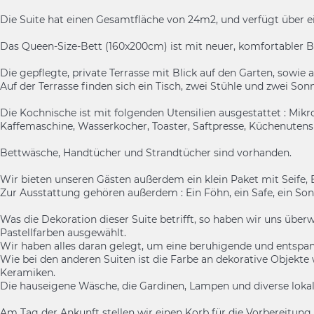
Die Suite hat einen Gesamtfläche von 24m2, und verfügt übe
Das Queen-Size-Bett (160x200cm) ist mit neuer, komfortabler B
Die gepflegte, private Terrasse mit Blick auf den Garten, sowi
Auf der Terrasse finden sich ein Tisch, zwei Stühle und zwei Son
Die Kochnische ist mit folgenden Utensilien ausgestattet : Mikr
Kaffemaschine, Wasserkocher, Toaster, Saftpresse, Küchenutensi
Bettwäsche, Handtücher und Strandtücher sind vorhanden.
Wir bieten unseren Gästen außerdem ein klein Paket mit Seife
Zur Ausstattung gehören außerdem : Ein Föhn, ein Safe, ein So
Was die Dekoration dieser Suite betrifft, so haben wir uns überw
Pastellfarben ausgewählt.
Wir haben alles daran gelegt, um eine beruhigende und entspa
Wie bei den anderen Suiten ist die Farbe an dekorative Objekte 
Keramiken.
Die hauseigene Wäsche, die Gardinen, Lampen und diverse lokale
Am Tag der Ankunft stellen wir einen Korb für die Vorbereitung 