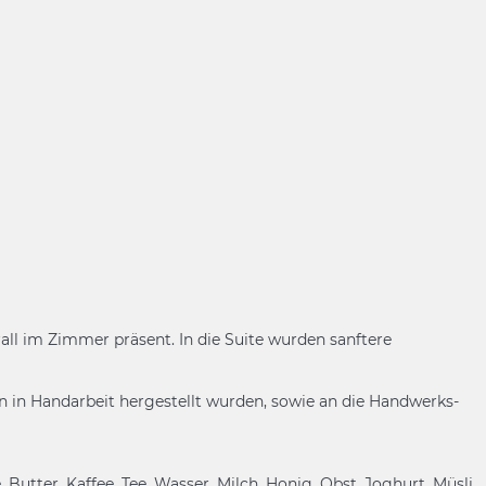
rall im Zimmer präsent. In die Suite wurden sanftere
on in Handarbeit hergestellt wurden, sowie an die Handwerks-
utter, Kaffee, Tee, Wasser, Milch, Honig, Obst, Joghurt, Müsli