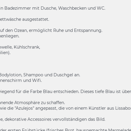
r ein Badezimmer mit Dusche, Waschbecken und WC.
ettwäsche ausgestattet.
e auf den Ozean, ermöglicht Ruhe und Entspannung.
nenliegen.
owelle, Kühlschrank,
lien).
, Bodylotion, Shampoo und Duschgel an.
nnenschirm und Wifi.
iegend für die Farbe Blau entschieden. Dieses tiefe Blau ist übe
nnende Atmosphäre zu schaffen.
wie die "Azulejos" angepasst, die von einem Künstler aus Lissab
, dekorative Accessoires vervollständigen das Bild.
der ersten Frühstücke (frisches Brot, hausgemachte Marmelade, B