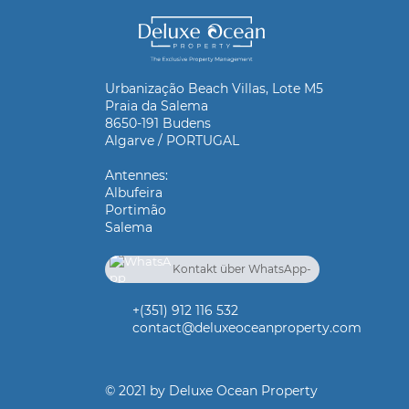
Urbanização Beach Villas, Lote M5
Praia da Salema
8650-191 Budens
Algarve / PORTUGAL
Antennes:
Albufeira
Portimão
Salema
Kontakt über WhatsApp-
Chat
+(351) 912 116 532
+(351) 912 116 532
contact@deluxeoceanproperty.com
© 2021 by Deluxe Ocean Property